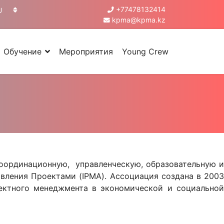
+77478132414
U
kpma@kpma.kz
Обучение
Мероприятия
Young Crew
координационную, управленческую, образовательную и
ления Проектами (IPMA). Ассоциация создана в 2003
оектного менеджмента в экономической и социальной