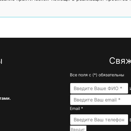
ы
Свяж
Все поля с (
*
) обязательны
тами.
Email
*