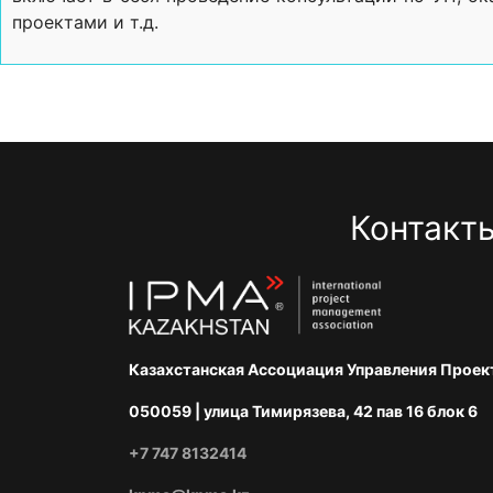
проектами и т.д.
Контакт
Казахстанская Ассоциация Управления Проек
050059 | улица Тимирязева, 42 пав 16 блок 6
+7 747 8132414