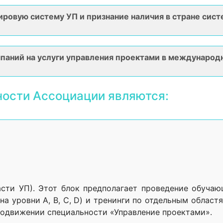
ировую систему УП и признание наличия в стране сис
аний на услуги управления проектами в международн
ости Ассоциации являются:
асти УП). Этот блок предполагает проведение обуча
а уровни A, B, C, D) и тренинги по отдельным областя
родвижении специальности «Управление проектами».