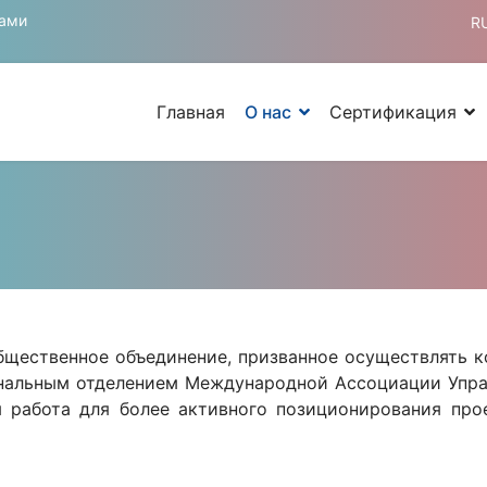
тами
R
Главная
О нас
Сертификация
и
бщественное объединение, призванное осуществлять 
нальным отделением Международной Ассоциации Управ
ая работа для более активного позиционирования пр